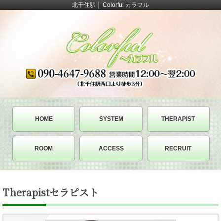
北千住駅 │ Colorful カラフル
HOME
SYSTEM
THERAPIST
ROOM
ACCESS
RECRUIT
Therapist
セラピスト